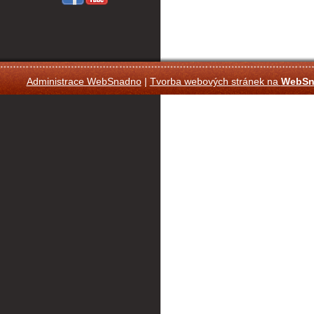
Administrace WebSnadno
|
Tvorba webových stránek na
WebSn