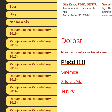
Díly Zetor, TZ4K, DESTA
Vystěh
Sbor
Prodej nových náhradních
Vystěhu
dílů.
nájemní
Hory
Zetor, Super 50, TZ4K
www.ko
Napsali o nás
Radujme se na Radosti (hory
2019)
Dorost
Radujme se na Radosti (hory
2018)
Níže jsou odkazy ke stažení
Radujme se na Radosti (hory
2017)
Přečti !!!!!
Radujme se na Radosti (hory
2016)
Směrnice
Radujme se na Radosti (hory
2015)
Zdravověda
Radujme se na Radosti (hory
Test PO
2014)
Radujme se na Radosti (hory
2013)
Radujme se na Radosti (hory