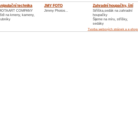
nipulační technika
JMY FOTO
Zahradní houpačky, šití
MOTA ART COMPANY
Jimmy Photos...
Stříška,sedák na zahradní
eště na kmeny, kameny,
houpačky
rubníky
Šijeme na míru, stříšky,
sedáky
Tvorba webových stránek a e-shop