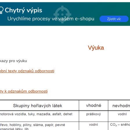
Výuka
azy pro výuku
bní texty odznaků odbornosti
ty k odznakům odbornosti