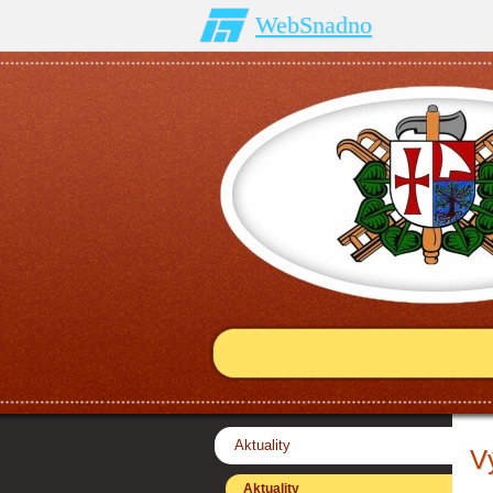
WebSnadno
Aktuality
V
Aktuality