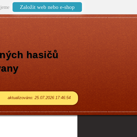
Založit web nebo e-shop
jeme
ných hasičů
vany
aktualizováno: 25.07.2026 17:46:54