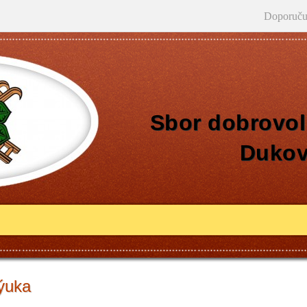
Doporuču
Sbor dobrovol
Duko
ýuka