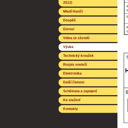
2012)
Mladí Hasiči
Dospělí
Dorost
Videa ze závodů
Výuka
Technický kroužek
Rozpis souteží
Elektronika
Další činnost
Schémata a zapojení
Ke stažení
Kontakty