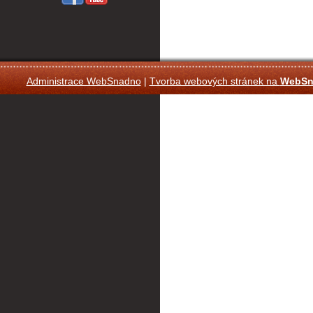
Administrace WebSnadno
|
Tvorba webových stránek na
WebSn