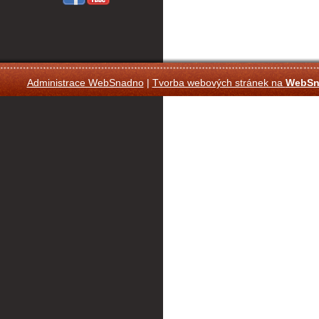
Administrace WebSnadno
|
Tvorba webových stránek na
WebSn