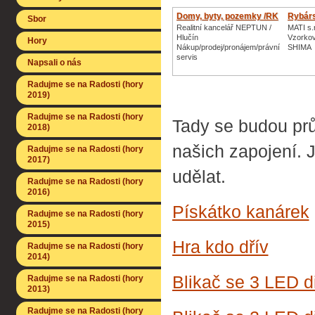
Domy, byty, pozemky /RK
Rybárs
Sbor
Realitní kancelář NEPTUN /
MATI s.
Hlučín
Vzorkov
Hory
Nákup/prodej/pronájem/právní
SHIMA
servis
Napsali o nás
Radujme se na Radosti (hory
2019)
Radujme se na Radosti (hory
Tady se budou prů
2018)
našich zapojení. 
Radujme se na Radosti (hory
2017)
udělat.
Radujme se na Radosti (hory
2016)
Pískátko kanárek
Radujme se na Radosti (hory
2015)
Hra kdo dřív
Radujme se na Radosti (hory
2014)
Blikač se 3 LED 
Radujme se na Radosti (hory
2013)
Radujme se na Radosti (hory