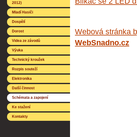
Blikač se 2 LED di
2012)
Mladí Hasiči
Dospělí
Webová stránka b
Dorost
Videa ze závodů
WebSnadno.cz
Výuka
Technický kroužek
Rozpis souteží
Elektronika
Další činnost
Schémata a zapojení
Ke stažení
Kontakty