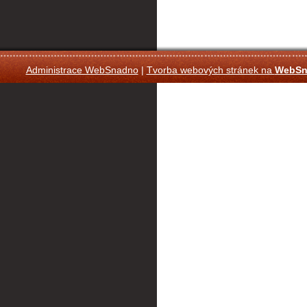
Administrace WebSnadno
|
Tvorba webových stránek na
WebSn