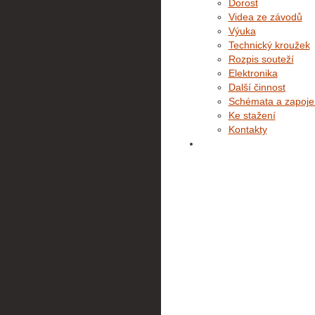
Dorost
Videa ze závodů
Výuka
Technický kroužek
Rozpis souteží
Elektronika
Další činnost
Schémata a zapoje
Ke stažení
Kontakty