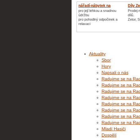
nářadí-nábytek na
Díly Z
zahradu
pro její lehkou a snadnou
Prodej 
údržbu
dílů.
pro pohodlný odpočinek a
Zetor, 
relaxaci
Aktuality
Sbor
Hory
Napsali o nás
Radujme se na Rado
Radujme se na Rado
Radujme se na Rado
Radujme se na Rado
Radujme se na Rado
Radujme se na Rado
Radujme se na Rado
Radujme se na Rado
Mladí Hasiči
Dospělí