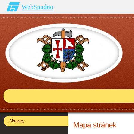
WebSnadno
Aktuality
Mapa stránek