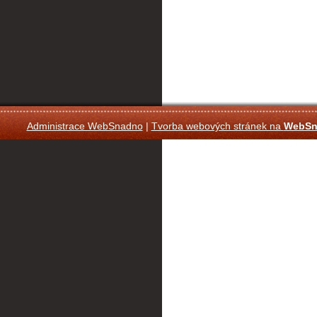
Administrace WebSnadno
|
Tvorba webových stránek na
WebSn