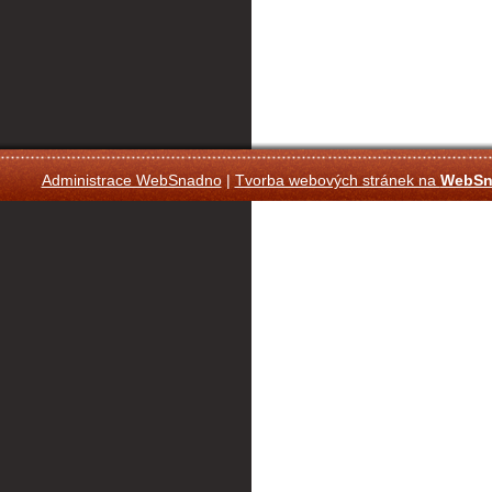
Administrace WebSnadno
|
Tvorba webových stránek na
WebSn