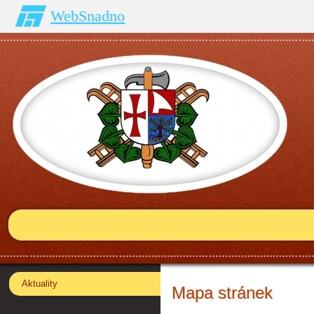
WebSnadno
Aktuality
Mapa stránek