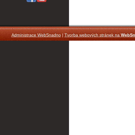
Administrace WebSnadno
|
Tvorba webových stránek na
WebSn