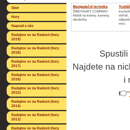
Manipulační technika
Truhlář
Sbor
ŠIMOTA ART COMPANY
kuchyňs
Kleště na kmeny, kameny,
skříně,
Hory
obrubníky
nábytek
míru
Napsali o nás
Radujme se na Radosti (hory
2019)
Radujme se na Radosti (hory
Spustil
2018)
Radujme se na Radosti (hory
Najdete na nich
2017)
Radujme se na Radosti (hory
i
2016)
Radujme se na Radosti (hory
👉
2015)
Radujme se na Radosti (hory
2014)
Radujme se na Radosti (hory
2013)
Radujme se na Radosti (hory