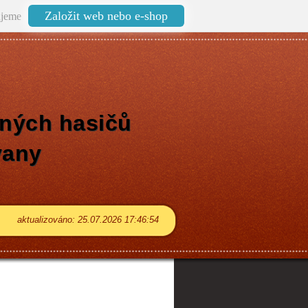
Založit web nebo e-shop
jeme
ných hasičů
vany
aktualizováno: 25.07.2026 17:46:54