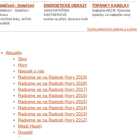
uhlářství - Stolařství
ENERGETICKÉ OBRAZY
TOPÁNKY KABELKY
hlářství - Stolařství
JANA KATEŘINA
Najlepšie AKCIE Výpredaj
trava
KASTNEROVÁ
topánky za najlepšie ceny
hyňské linky, skříně,
tvorba na přání, ilustrace knih
hodiště
Tvorba webových stránek a e-shop
Aktuality
Sbor
Hory
Napsali o nás
Radujme se na Radosti (hory 2019)
Radujme se na Radosti (hory 2018)
Radujme se na Radosti (hory 2017)
Radujme se na Radosti (hory 2016)
Radujme se na Radosti (hory 2015)
Radujme se na Radosti (hory 2014)
Radujme se na Radosti (hory 2013)
Radujme se na Radosti (hory 2012)
Mladí Hasiči
Dospělí