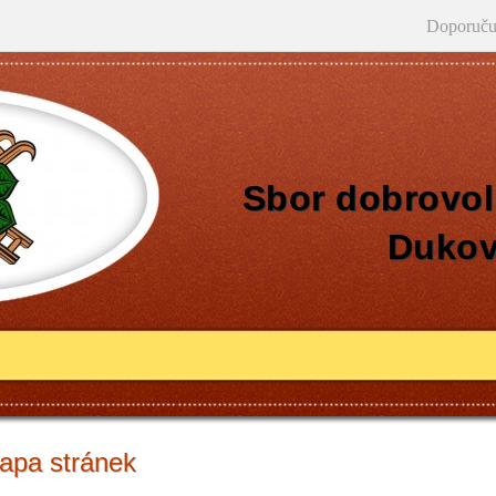
Doporuču
Sbor dobrovol
Duko
apa stránek