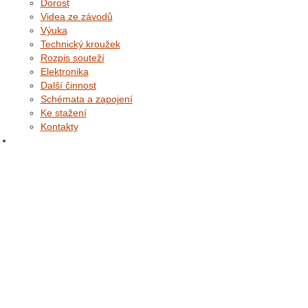
Dorost
Videa ze závodů
Výuka
Technický kroužek
Rozpis souteží
Elektronika
Další činnost
Schémata a zapojení
Ke stažení
Kontakty