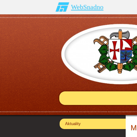
WebSnadno
Aktuality
M