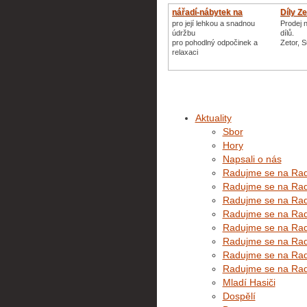
nářadí-nábytek na
Díly Z
zahradu
pro její lehkou a snadnou
Prodej 
údržbu
dílů.
pro pohodlný odpočinek a
Zetor, 
relaxaci
Aktuality
Sbor
Hory
Napsali o nás
Radujme se na Rado
Radujme se na Rado
Radujme se na Rado
Radujme se na Rado
Radujme se na Rado
Radujme se na Rado
Radujme se na Rado
Radujme se na Rado
Mladí Hasiči
Dospělí