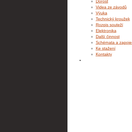
Dorost
Videa ze závodů
Výuka
Technický kroužek
Rozpis souteží
Elektronika
Další činnost
Schémata a zapoje
Ke stažení
Kontakty