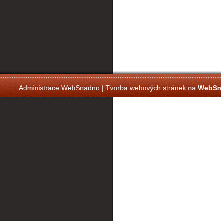
Administrace WebSnadno
|
Tvorba webových stránek na
WebSn